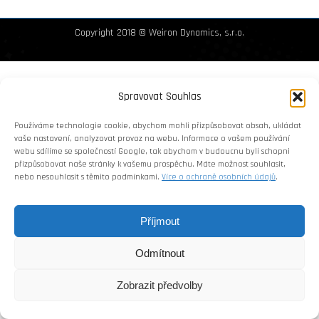
Copyright 2018 © Weiron Dynamics, s.r.o.
Spravovat Souhlas
Používáme technologie cookie, abychom mohli přizpůsobovat obsah, ukládat
vaše nastavení, analyzovat provoz na webu. Informace o vašem používání
webu sdílíme se společností Google, tak abychom v budoucnu byli schopni
přizpůsobovat naše stránky k vašemu prospěchu. Máte možnost souhlasit,
nebo nesouhlasit s těmito podmínkami.
Více o ochraně osobních údajů
.
Příjmout
Odmítnout
Zobrazit předvolby