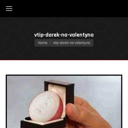
vtip-darek-na-valentyna
You are here:
Home
vtip-darek-na-valentyna