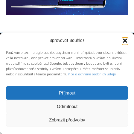
Copyright 2018 © Weiron Dynamics, s.r.o.
Spravovat Souhlas
Používáme technologie cookie, abychom mohli přizpůsobovat obsah, ukládat
vaše nastavení, analyzovat provoz na webu. Informace o vašem používání
webu sdílíme se společností Google, tak abychom v budoucnu byli schopni
přizpůsobovat naše stránky k vašemu prospěchu. Máte možnost souhlasit,
nebo nesouhlasit s těmito podmínkami.
Více o ochraně osobních údajů
.
Příjmout
Odmítnout
Zobrazit předvolby