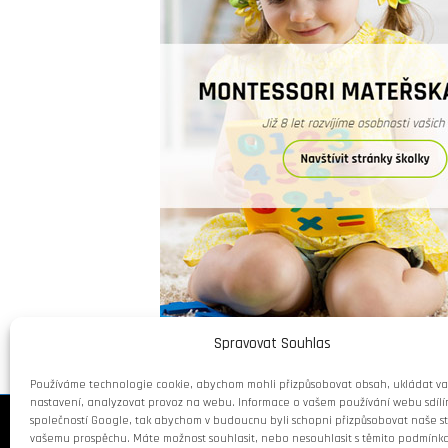
Spravovat Souhlas
Používáme technologie cookie, abychom mohli přizpůsobovat obsah, ukládat v
nastavení, analyzovat provoz na webu. Informace o vašem používání webu sdílí
společností Google, tak abychom v budoucnu byli schopni přizpůsobovat naše st
Copyright 2018 © Weiron Dynamics, s.r.o.
vašemu prospěchu. Máte možnost souhlasit, nebo nesouhlasit s těmito podmínk