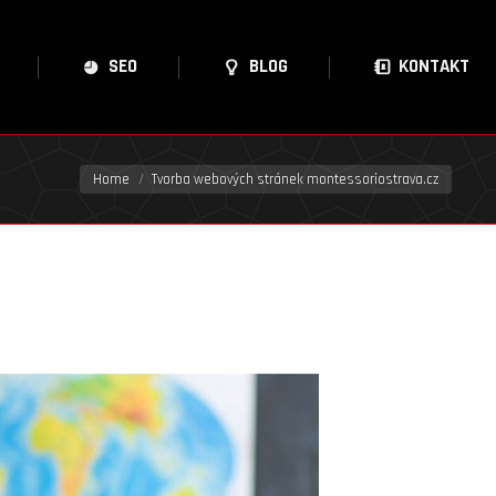
SEO
BLOG
KONTAKT
You are here:
Home
Tvorba webových stránek montessoriostrava.cz