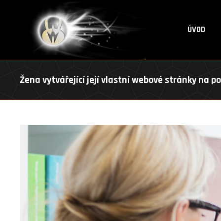
ÚVOD
Žena vytvářející její vlastní webové stránky na po